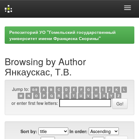
Skip
navigation
Репозиторий УО "Гомельский государственный
университет имени Франциска Скорины"
Browsing by Author
Янкаускас, Т.В.
Jump to:
0-9
A
B
C
D
E
F
G
H
I
J
K
L
M
N
O
P
Q
R
S
T
U
V
W
X
Y
Z
or enter first few letters:
Sort by:
In order: