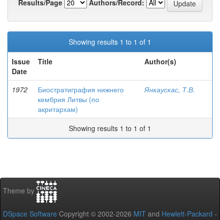
Results/Page
Authors/Record:
Showing results 1 to 1 of 1
Issue
Title
Author(s)
Date
1972
Биостратиграфия нижнего
Янкаускас, Т.В.
кембрия Литвы (по
акритархам)
Showing results 1 to 1 of 1
Theme by
DSpace Software
Copyright © 2002-2026
MIT
and
Hewlett-Packard
-