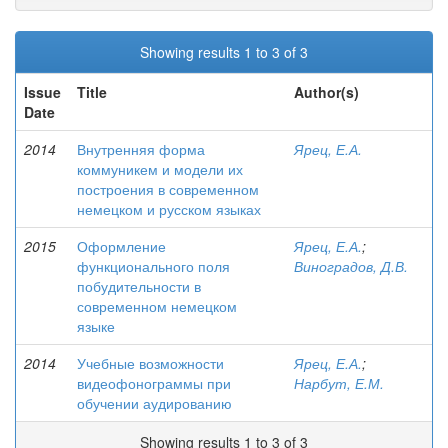
Showing results 1 to 3 of 3
Issue
Title
Author(s)
Date
2014
Внутренняя форма
Ярец, Е.А.
коммуникем и модели их
построения в современном
немецком и русском языках
2015
Оформление
Ярец, Е.А.
;
функционального поля
Виноградов, Д.В.
побудительности в
современном немецком
языке
2014
Учебные возможности
Ярец, Е.А.
;
видеофонограммы при
Нарбут, Е.М.
обучении аудированию
Showing results 1 to 3 of 3