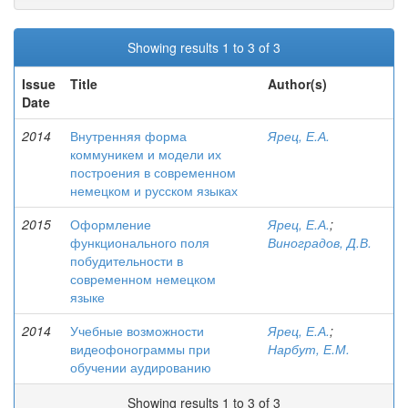
Showing results 1 to 3 of 3
Issue
Title
Author(s)
Date
2014
Внутренняя форма
Ярец, Е.А.
коммуникем и модели их
построения в современном
немецком и русском языках
2015
Оформление
Ярец, Е.А.
;
функционального поля
Виноградов, Д.В.
побудительности в
современном немецком
языке
2014
Учебные возможности
Ярец, Е.А.
;
видеофонограммы при
Нарбут, Е.М.
обучении аудированию
Showing results 1 to 3 of 3