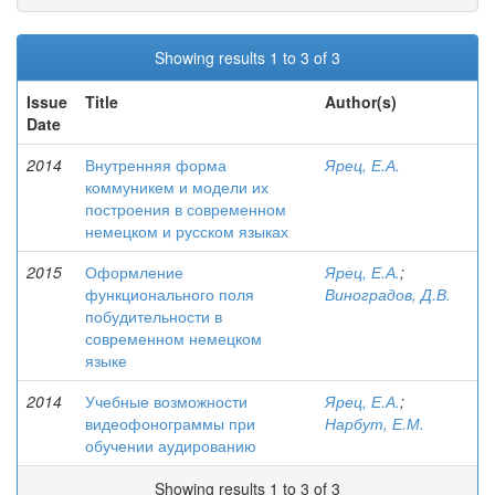
Showing results 1 to 3 of 3
Issue
Title
Author(s)
Date
2014
Внутренняя форма
Ярец, Е.А.
коммуникем и модели их
построения в современном
немецком и русском языках
2015
Оформление
Ярец, Е.А.
;
функционального поля
Виноградов, Д.В.
побудительности в
современном немецком
языке
2014
Учебные возможности
Ярец, Е.А.
;
видеофонограммы при
Нарбут, Е.М.
обучении аудированию
Showing results 1 to 3 of 3