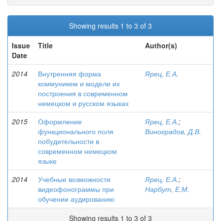
Showing results 1 to 3 of 3
Issue
Title
Author(s)
Date
2014
Внутренняя форма
Ярец, Е.А.
коммуникем и модели их
построения в современном
немецком и русском языках
2015
Оформление
Ярец, Е.А.
;
функционального поля
Виноградов, Д.В.
побудительности в
современном немецком
языке
2014
Учебные возможности
Ярец, Е.А.
;
видеофонограммы при
Нарбут, Е.М.
обучении аудированию
Showing results 1 to 3 of 3