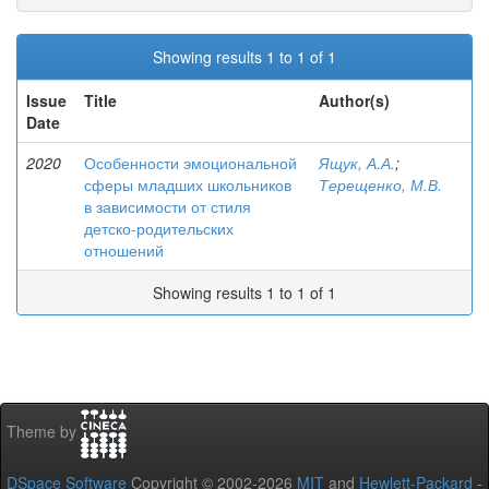
Showing results 1 to 1 of 1
Issue
Title
Author(s)
Date
2020
Особенности эмоциональной
Ящук, А.А.
;
сферы младших школьников
Терещенко, М.В.
в зависимости от стиля
детско-родительских
отношений
Showing results 1 to 1 of 1
Theme by
DSpace Software
Copyright © 2002-2026
MIT
and
Hewlett-Packard
-