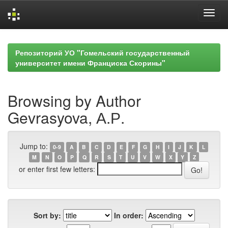
Skip
navigation
Репозиторий УО "Гомельский государственный
университет имени Франциска Скорины"
Browsing by Author
Gevrasyova, А.Р.
Jump to:
0-9
A
B
C
D
E
F
G
H
I
J
K
L
M
N
O
P
Q
R
S
T
U
V
W
X
Y
Z
or enter first few letters:
Sort by:
In order: