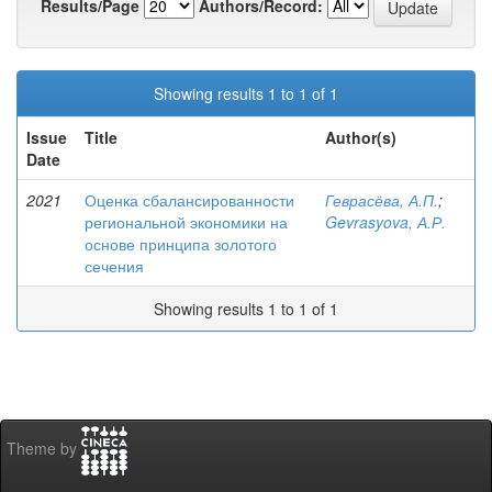
Results/Page
Authors/Record:
Showing results 1 to 1 of 1
Issue
Title
Author(s)
Date
2021
Оценка сбалансированности
Геврасёва, А.П.
;
региональной экономики на
Gevrasyova, А.Р.
основе принципа золотого
сечения
Showing results 1 to 1 of 1
Theme by