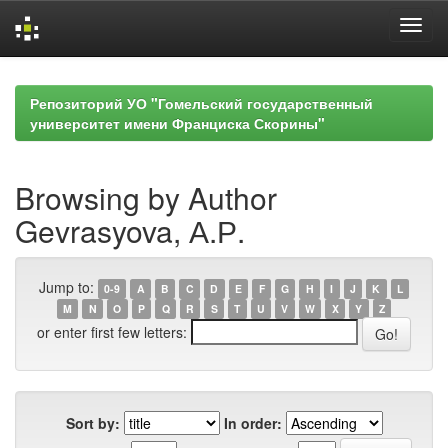
Skip
navigation
Репозиторий УО "Гомельский государственный
университет имени Франциска Скорины"
Browsing by Author
Gevrasyova, А.Р.
Jump to:
0-9
A
B
C
D
E
F
G
H
I
J
K
L
M
N
O
P
Q
R
S
T
U
V
W
X
Y
Z
or enter first few letters:
Sort by:
In order: