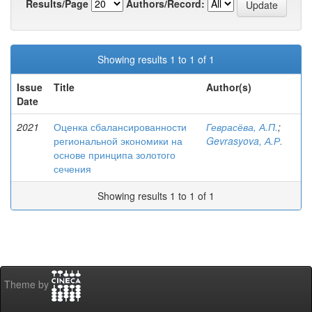
Results/Page
Authors/Record:
Showing results 1 to 1 of 1
Issue
Title
Author(s)
Date
2021
Оценка сбалансированности
Геврасёва, А.П.
;
региональной экономики на
Gevrasyova, А.Р.
основе принципа золотого
сечения
Showing results 1 to 1 of 1
Theme by