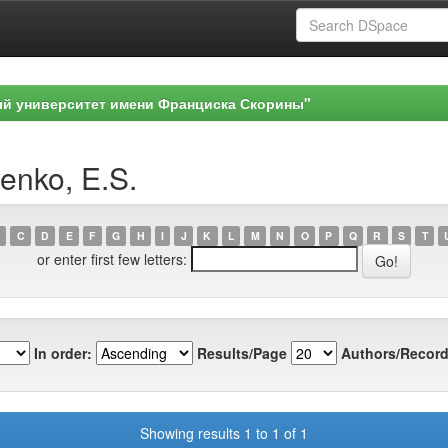
ый университет имени Франциска Скорины"
enko, E.S.
C
D
E
F
G
H
I
J
K
L
M
N
O
P
Q
R
S
T
or enter first few letters:
In order:
Results/Page
Authors/Record
Showing results 1 to 1 of 1