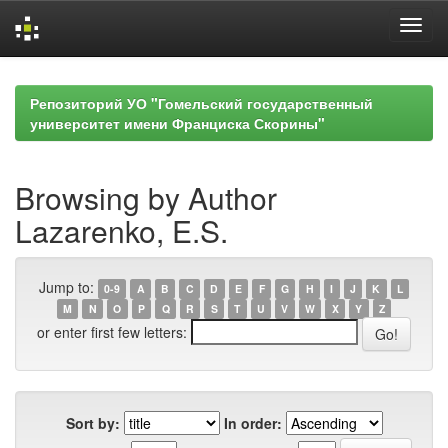
Skip
navigation
Репозиторий УО "Гомельский государственный
университет имени Франциска Скорины"
Browsing by Author
Lazarenko, E.S.
Jump to:
0-9
A
B
C
D
E
F
G
H
I
J
K
L
M
N
O
P
Q
R
S
T
U
V
W
X
Y
Z
or enter first few letters:
Sort by:
In order: