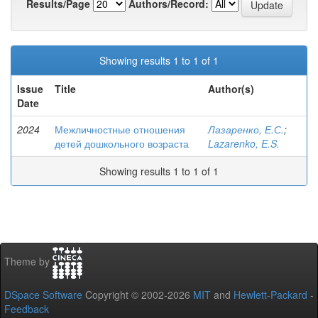
Results/Page
Authors/Record:
Showing results 1 to 1 of 1
Issue
Title
Author(s)
Date
2024
Межличностные отношения
Лазаренко, Е.С.
;
детей дошкольного возраста
Lazarenko, E.S.
Showing results 1 to 1 of 1
Theme by
DSpace Software
Copyright © 2002-2026
MIT
and
Hewlett-Packard
-
Feedback