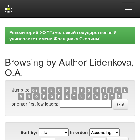
Skip
navigation
Репозиторий УО "Гомельский государственный
университет имени Франциска Скорины"
Browsing by Author Lidenkova,
О.А.
Jump to:
0-9
A
B
C
D
E
F
G
H
I
J
K
L
M
N
O
P
Q
R
S
T
U
V
W
X
Y
Z
or enter first few letters:
Sort by:
In order: