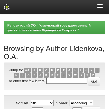
Skip
navigation
Репозиторий УО "Гомельский государственный
университет имени Франциска Скорины"
Browsing by Author Lidenkova,
О.А.
Jump to:
0-9
A
B
C
D
E
F
G
H
I
J
K
L
M
N
O
P
Q
R
S
T
U
V
W
X
Y
Z
or enter first few letters:
Sort by:
In order: