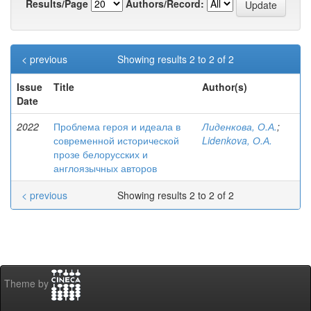
Results/Page
Authors/Record:
< previous
Showing results 2 to 2 of 2
Issue
Title
Author(s)
Date
2022
Проблема героя и идеала в
Лиденкова, О.А.
;
современной исторической
Lidenkova, О.А.
прозе белорусских и
англоязычных авторов
< previous
Showing results 2 to 2 of 2
Theme by