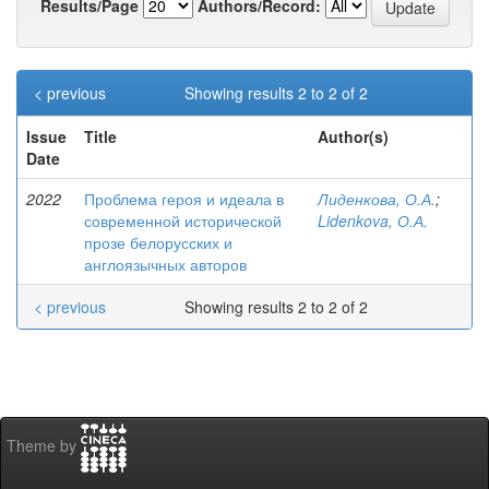
Results/Page
Authors/Record:
< previous
Showing results 2 to 2 of 2
Issue
Title
Author(s)
Date
2022
Проблема героя и идеала в
Лиденкова, О.А.
;
современной исторической
Lidenkova, О.А.
прозе белорусских и
англоязычных авторов
< previous
Showing results 2 to 2 of 2
Theme by