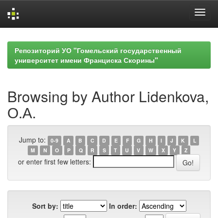
Skip
navigation
Репозиторий УО "Гомельский государственный
университет имени Франциска Скорины"
Browsing by Author Lidenkova,
О.А.
Jump to:
0-9
A
B
C
D
E
F
G
H
I
J
K
L
M
N
O
P
Q
R
S
T
U
V
W
X
Y
Z
or enter first few letters:
Sort by:
In order: