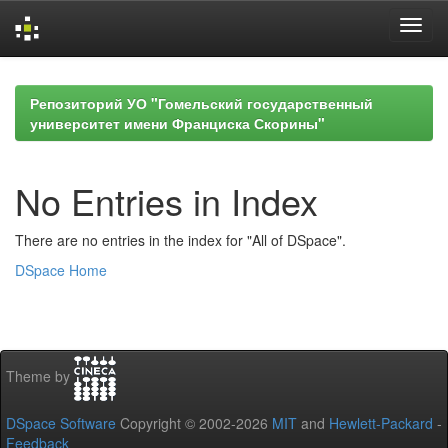
Skip
navigation
Репозиторий УО "Гомельский государственный
университет имени Франциска Скорины"
No Entries in Index
There are no entries in the index for "All of DSpace".
DSpace Home
Theme by
DSpace Software
Copyright © 2002-2026
MIT
and
Hewlett-Packard
-
Feedback