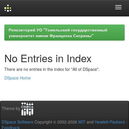
Skip
navigation
Репозиторий УО "Гомельский государственный
университет имени Франциска Скорины"
No Entries in Index
There are no entries in the index for "All of DSpace".
DSpace Home
Theme by
DSpace Software
Copyright © 2002-2026
MIT
and
Hewlett-Packard
-
Feedback