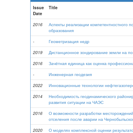
Issue
Title
Date
2016
Аспекты реализации компетентностного п
образования
-
Геометризация недр
2019
Дистанционное зондирование земли на п
2016
Зачётная единица как оценка профессион
-
Инженерная геодезия
2022
Инновационные технологии нефтегазопе
2014
Необходимость геодинамического райони
развития ситуации на ЧАЭС
2016
О возможности разработки месторождений
отселения после аварии на Чернобыльск
2020
О моделях комплексной оценки результат