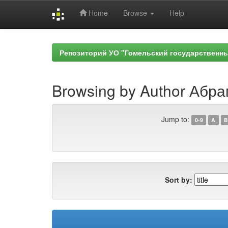
Home
Browse
Help
Skip
navigation
Репозиторий УО "Гомельский государственн
Browsing by Author Абра
Jump to:
0-9
A
B
Sort by: