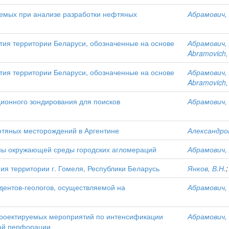
емых при анализе разработки нефтяных
Абрамович, 
тия территории Беларуси, обозначенные на основе
Абрамович, 
Abramovich,
тия территории Беларуси, обозначенные на основе
Абрамович, 
Abramovich,
ионного зондирования для поисков
Абрамович, 
фтяных месторождений в Аргентине
Александров
ны окружающей среды городских агломераций
Абрамович, 
я территории г. Гомеля, Республики Беларусь
Янков, В.Н.
дентов-геологов, осуществляемой на
Абрамович, 
проектируемых мероприятий по интенсификации
Абрамович, 
ой перфорации