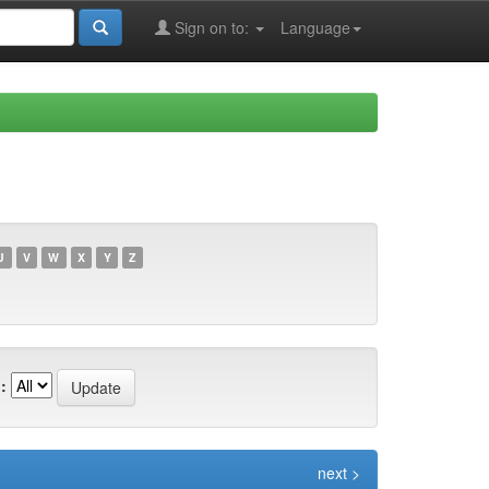
Sign on to:
Language
U
V
W
X
Y
Z
:
next >