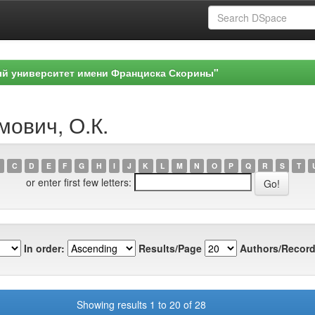
ый университет имени Франциска Скорины"
мович, О.К.
C
D
E
F
G
H
I
J
K
L
M
N
O
P
Q
R
S
T
or enter first few letters:
In order:
Results/Page
Authors/Record
Showing results 1 to 20 of 28