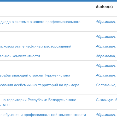
Author(s)
одхода в системе высшего профессионального
Абрамович, 
Абрамович, 
оисковом этапе нефтяных месторождений
Абрамович, 
альной компетентности
Абрамович, 
Абрамович, 
рерабатывающей отрасли Туркменистана
Абрамович, 
рования асейсмичных территорий на примере
Соломенко, 
 на территории Республики Беларусь в зоне
Симончук, А
ой АЭС
ов обучения и профессиональной компетентности
Абрамович, 