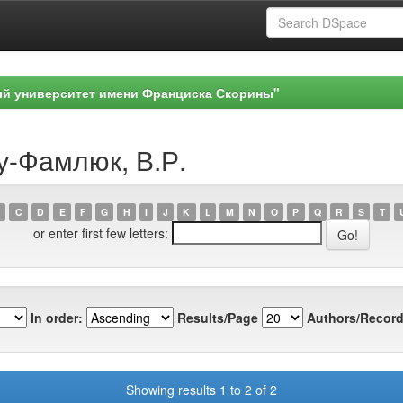
ый университет имени Франциска Скорины"
у-Фамлюк, В.Р.
C
D
E
F
G
H
I
J
K
L
M
N
O
P
Q
R
S
T
or enter first few letters:
In order:
Results/Page
Authors/Record
Showing results 1 to 2 of 2