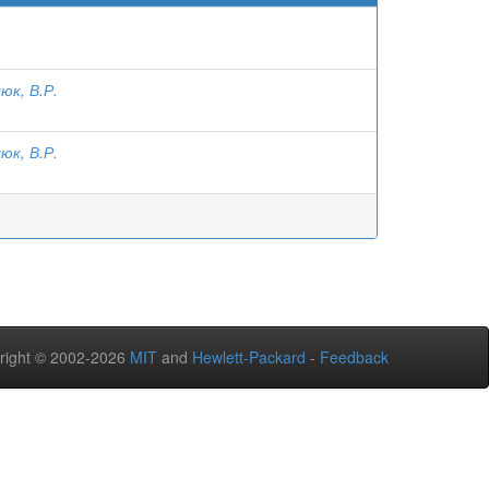
юк, В.Р.
юк, В.Р.
right © 2002-2026
MIT
and
Hewlett-Packard
-
Feedback