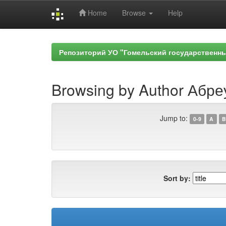
Home
Browse
Help
Skip
navigation
Репозиторий УО "Гомельский государственн
Browsing by Author Абре
Jump to:
0-9
A
B
Sort by: