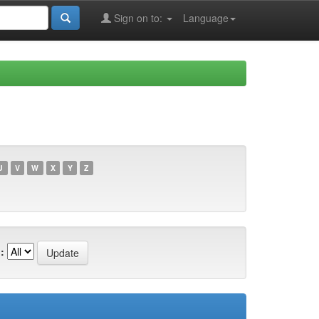
Sign on to:
Language
U
V
W
X
Y
Z
: