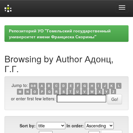
Skip
navigation
Репозиторий УО "Гомельский государственный
университет имени Франциска Скорины"
Browsing by Author Адонц,
Г.Г.
Jump to:
0-9
A
B
C
D
E
F
G
H
I
J
K
L
M
N
O
P
Q
R
S
T
U
V
W
X
Y
Z
or enter first few letters:
Sort by:
In order: