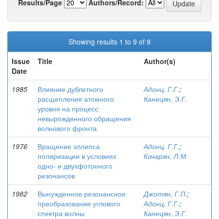
Results/Page
Authors/Record:
Showing results 1 to 9 of 9
Issue
Title
Author(s)
Date
1985
Влияние дублетного
Адонц, Г.Г.
;
расщепления атомного
Канецян, Э.Г.
уровня на процесс
невырожденного обращения
волнового фронта
1976
Вращение эллипса
Адонц, Г.Г.
;
поляризации в условиях
Кочарян, Л.М.
одно- и двухфотонного
резонансов
1982
Вынужденное резонансное
Джотян, Г.П.
;
преобразование углового
Адонц, Г.Г.
;
спектра волны
Канецян, Э.Г.