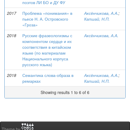
поэтов ЛИ БО и ДУ ФУ
2017
Проблема «понимания» в
Аксёнчикова, А.А.
;
пьесе Н. А. Островского
Капшай, Н.П.
«Гроза»
2018
Русские фразеологизмы с
Аксёнчикова, А.А.
компонентом сердце и их
соответствия в китайском
языке (по материалам
Национального корпуса
русского языка)
2018
Семантика слова-образа в
Аксёнчикова, А.А.
;
ремарках
Капшай, Н.П.
Showing results 1 to 6 of 6
Theme by