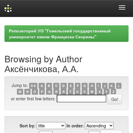
Skip
navigation
Репозиторий УО "Гомельский государственный
университет имени Франциска Скорины"
Browsing by Author
Аксёнчикова, А.А.
Jump to:
0-9
A
B
C
D
E
F
G
H
I
J
K
L
M
N
O
P
Q
R
S
T
U
V
W
X
Y
Z
or enter first few letters:
Sort by:
In order: