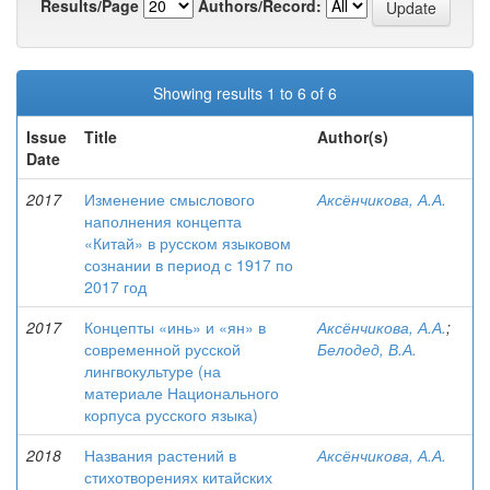
Results/Page
Authors/Record:
Showing results 1 to 6 of 6
Issue
Title
Author(s)
Date
2017
Изменение смыслового
Аксёнчикова, А.А.
наполнения концепта
«Китай» в русском языковом
сознании в период с 1917 по
2017 год
2017
Концепты «инь» и «ян» в
Аксёнчикова, А.А.
;
современной русской
Белодед, В.А.
лингвокультуре (на
материале Национального
корпуса русского языка)
2018
Названия растений в
Аксёнчикова, А.А.
стихотворениях китайских