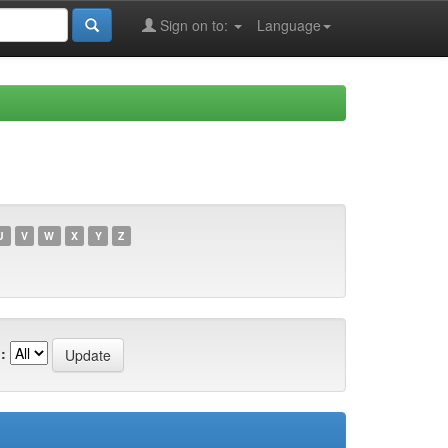
Sign on to:
Language
U
V
W
X
Y
Z
: