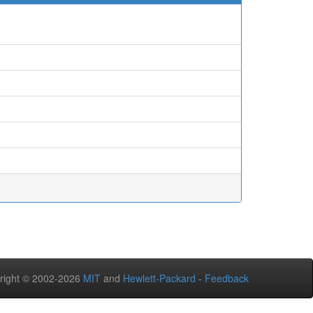
right © 2002-2026
MIT
and
Hewlett-Packard
-
Feedback