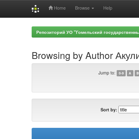
Home
Browse
Help
Skip
navigation
Репозиторий УО "Гомельский государственн
Browsing by Author Акули
Jump to:
0-9
A
B
Sort by: