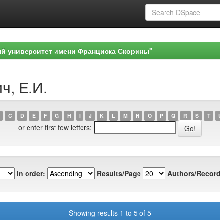
ый университет имени Франциска Скорины"
ч, Е.И.
C
D
E
F
G
H
I
J
K
L
M
N
O
P
Q
R
S
T
or enter first few letters:
In order:
Results/Page
Authors/Record
Showing results 1 to 5 of 5