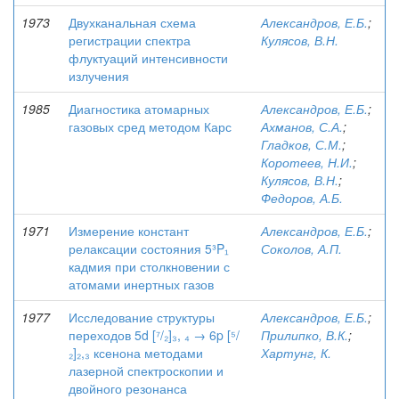
1973
Двухканальная схема
Александров, Е.Б.
;
регистрации спектра
Кулясов, В.Н.
флуктуаций интенсивности
излучения
1985
Диагностика атомарных
Александров, Е.Б.
;
газовых сред методом Карс
Ахманов, С.А.
;
Гладков, С.М.
;
Коротеев, Н.И.
;
Кулясов, В.Н.
;
Федоров, А.Б.
1971
Измерение констант
Александров, Е.Б.
;
релаксации состояния 5³P₁
Соколов, А.П.
кадмия при столкновении с
атомами инертных газов
1977
Исследование структуры
Александров, Е.Б.
;
переходов 5d [⁷/₂]₃, ₄ → 6p [⁵/
Прилипко, В.К.
;
₂]₂,₃ ксенона методами
Хартунг, К.
лазерной спектроскопии и
двойного резонанса