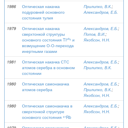
1986
Оптическая накачка
Прилипко, В.К.
;
подуровней основного
Александров, Е.Б.
состояния тулия
1979
Оптическая накачка
Александров, Е.Б.
;
сверхтонкой структуры
Попов, В.И.
;
основного состояния TI²⁰⁵ и
Якобсон, Н.Н.
возмущение О-О-перехода
инертными газами
1981
Оптическая накачка СТС
Александров, Е.Б.
;
атомов серебра в основном
Прилипко, В.К.
состоянии
1980
Оптическая самонакачка
Александров, Е.Б.
;
атомов серебра
Прилипко, В.К.
;
Якобсон, Н.Н.
1980
Оптическая самонакачка в
Александров, Е.Б.
;
сверхтонкой структуре
Якобсон, Н.Н.
основного состояния ⁸⁷Rb
1979
Оптическая самонакачка
Александров, Е.Б.
;