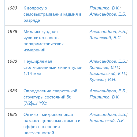
1983
К вопросу о
Прилипко, В.К.
;
самовыстраивании кадмия в
Александров, Е.Б.
разряде
1976
Миллисекундная
Александров, Е.Б.
;
чувствительность
Запасский, В.С.
поляриметрических
измерений
1983
Неуширяемая
Александров, Е.Б.
;
столкновениями линия тулия
Котылев, В.Н.
;
1.14 мкм
Василевский, К.П.
;
Кулясов, В.Н.
1980
Определение сверхтонкой
Александров, Е.Б.
;
структуры состояний 5d
Прилипко, В.К.
[7/2]₃,₄¹²⁹Xe
1985
Оптико - микроволновая
Александров, Е.Б.
;
накачка щелочных атомов и
Вершовский, А.К.
эффект пленения
населенностей