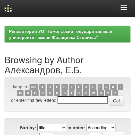
Skip
navigation
Репозиторий УО "Гомельский государственный
университет имени Франциска Скорины"
Browsing by Author
Александров, Е.Б.
Jump to:
0-9
A
B
C
D
E
F
G
H
I
J
K
L
M
N
O
P
Q
R
S
T
U
V
W
X
Y
Z
or enter first few letters:
Sort by:
In order: