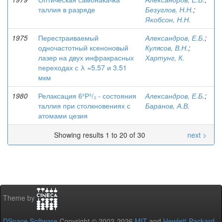
таллия в разряде
Безуглов, Н.Н.
;
Якобсон, Н.Н.
1975
Перестраиваемый
Александров, Е.Б.
;
одночастотный ксеноновый
Кулясов, В.Н.
;
лазер на двух инфракрасных
Хартунг, К.
переходах с λ =5.57 и 3.51
мкм
1980
Релаксация 6²Р³/₂ - состояния
Александров, Е.Б.
;
таллия при столкновениях с
Баранов, А.В.
атомами цезия
Showing results 1 to 20 of 30
next >
Theme by
DSpace Software
Copyright © 2002-2026
MIT
and
Hewlett-Packard
-