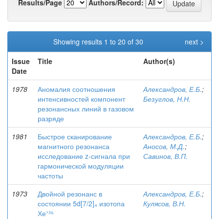
Results/Page
Authors/Record:
Showing results 1 to 20 of 30
next >
Issue
Title
Author(s)
Date
1978
Аномалия соотношения
Александров, Е.Б.
;
интенсивностей компонент
Безуглов, Н.Н.
резонансных линий в газовом
разряде
1981
Быстрое сканирование
Александров, Е.Б.
;
магнитного резонанса
Аносов, М.Д.
;
исследование z-сигнала при
Савинов, В.П.
гармонической модуляции
частоты
1973
Двойной резонанс в
Александров, Е.Б.
;
состоянии 5d[7/2]₄ изотопа
Кулясов, В.Н.
Хе¹³⁶