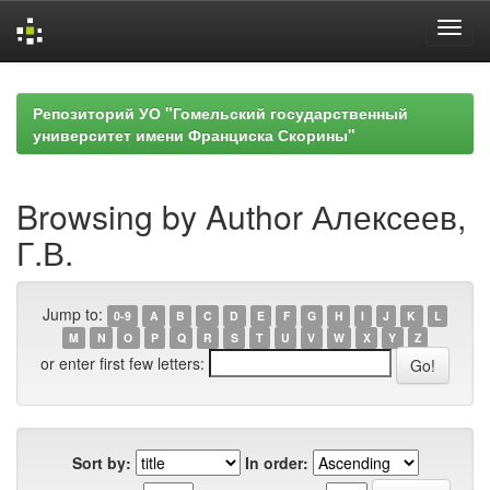
Skip
navigation
Репозиторий УО "Гомельский государственный
университет имени Франциска Скорины"
Browsing by Author Алексеев,
Г.В.
Jump to:
0-9
A
B
C
D
E
F
G
H
I
J
K
L
M
N
O
P
Q
R
S
T
U
V
W
X
Y
Z
or enter first few letters:
Sort by:
In order: