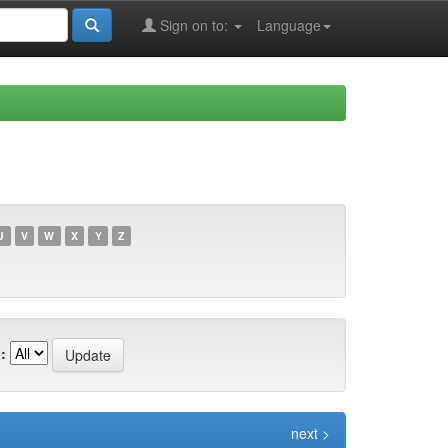
Sign on to:
Language
U
V
W
X
Y
Z
:
next >