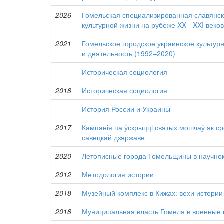
2026
Гомельская специализированная славянск
культурной жизни на рубеже XX - XXI веков
2021
Гомельское городское украинское культур
и деятельность (1992–2020)
-
Историческая социология
2018
Историческая социология
-
История России и Украины
2017
Кампанія па ўскрыцці святых мошчаў як ср
савецкай дзяржаве
2020
Летописные города Гомельщины в научно
2012
Методология истории
2018
Музейный комплекс в Кижах: вехи истории
2018
Муниципальная власть Гомеля в военные г