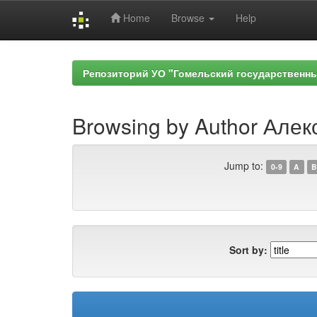
Home
Browse
Help
Skip
navigation
Репозиторий УО "Гомельский государственн
Browsing by Author Алек
Jump to:
0-9
A
B
Sort by: