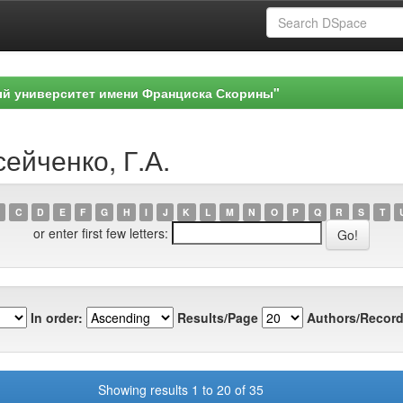
ый университет имени Франциска Скорины"
сейченко, Г.А.
C
D
E
F
G
H
I
J
K
L
M
N
O
P
Q
R
S
T
or enter first few letters:
In order:
Results/Page
Authors/Record
Showing results 1 to 20 of 35