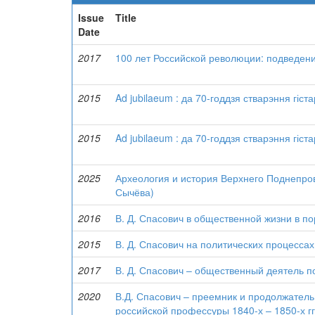
Issue
Title
Date
2017
100 лет Российской революции: подведени
2015
Ad jubilaeum : да 70-годдзя стварэння гіс
2015
Ad jubilaeum : да 70-годдзя стварэння гіс
2025
Археология и история Верхнего Поднепров
Сычёва)
2016
В. Д. Спасович в общественной жизни в 
2015
В. Д. Спасович на политических процессах
2017
В. Д. Спасович – общественный деятель 
2020
В.Д. Спасович – преемник и продолжател
российской профессуры 1840-х – 1850-х гг