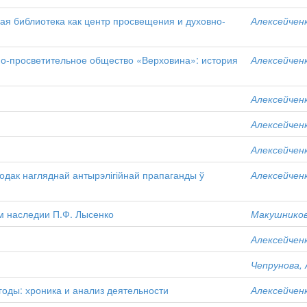
ая библиотека как центр просвещения и духовно-
Алексейченк
но-просветительное общество «Верховина»: история
Алексейченк
Алексейченк
Алексейченк
Алексейченк
одак нагляднай антырэлігійнай прапаганды ў
Алексейченк
м наследии П.Ф. Лысенко
Макушников
Алексейченк
Чепрунова, 
оды: хроника и анализ деятельности
Алексейченк