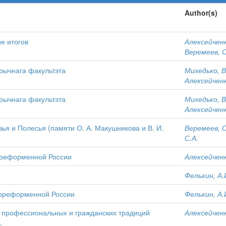
Author(s)
е итогов
Алексейченк
Веремеев, С
тарычнага факультэта
Михедько, В
Алексейченк
тарычнага факультэта
Михедько, В
Алексейченк
ья и Полесья (памяти О. А. Макушникова и В. И.
Веремеев, С
С.А.
пореформенной России
Алексейченк
Фелькин, А.
пореформенной России
Фелькин, А.
ь профессиональных и гражданских традиций
Алексейченк
.