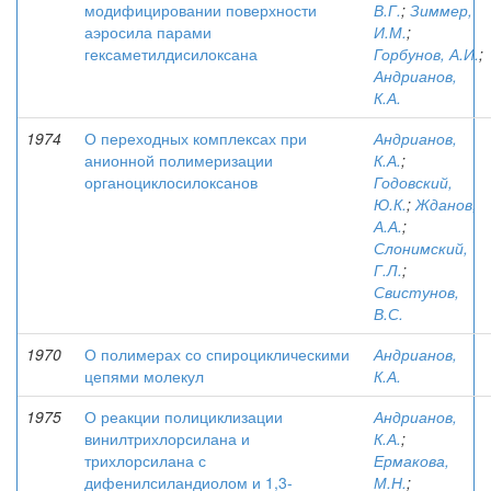
модифицировании поверхности
В.Г.
;
Зиммер,
аэросила парами
И.М.
;
гексаметилдисилоксана
Горбунов, А.И.
;
Андрианов,
К.А.
1974
О переходных комплексах при
Андрианов,
анионной полимеризации
К.А.
;
органоциклосилоксанов
Годовский,
Ю.К.
;
Жданов,
А.А.
;
Слонимский,
Г.Л.
;
Свистунов,
В.С.
1970
О полимерах со спироциклическими
Андрианов,
цепями молекул
К.А.
1975
О реакции полициклизации
Андрианов,
винилтрихлорсилана и
К.А.
;
трихлорсилана с
Ермакова,
дифенилсиландиолом и 1,3-
М.Н.
;