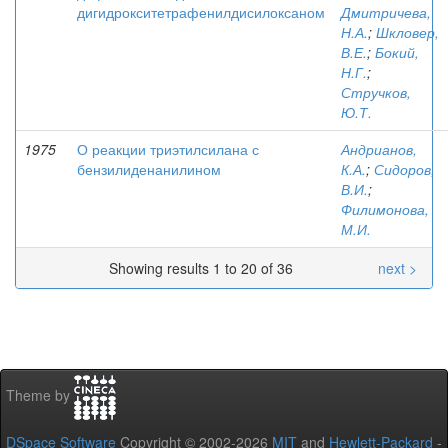
дигидрокситетрафенилдисилоксаном
Дмитричева,
Н.А.
;
Шкловер,
В.Е.
;
Бокий,
Н.Г.
;
Стручков,
Ю.Т.
1975
О реакции триэтилсилана с
Андрианов,
бензилиденанилином
К.А.
;
Сидоров,
В.И.
;
Филимонова,
М.И.
Showing results 1 to 20 of 36
next >
Theme by
DSpace Software
Copyright © 2002-2026
MIT
and
Hewlett-Packard
-