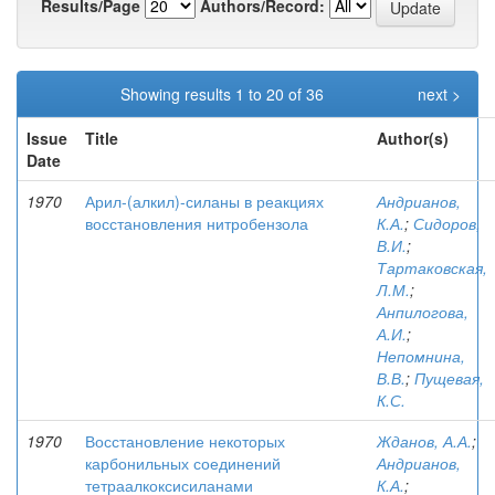
Results/Page
Authors/Record:
Showing results 1 to 20 of 36
next >
Issue
Title
Author(s)
Date
1970
Арил-(алкил)-силаны в реакциях
Андрианов,
восстановления нитробензола
К.А.
;
Сидоров,
В.И.
;
Тартаковская,
Л.М.
;
Анпилогова,
А.И.
;
Непомнина,
В.В.
;
Пущевая,
К.С.
1970
Восстановление некоторых
Жданов, А.А.
;
карбонильных соединений
Андрианов,
тетраалкоксисиланами
К.А.
;