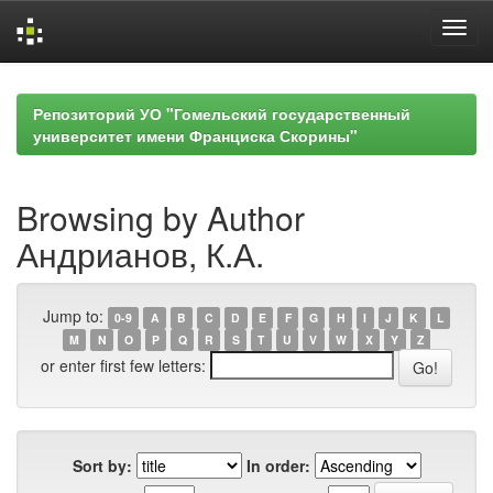
Skip
navigation
Репозиторий УО "Гомельский государственный
университет имени Франциска Скорины"
Browsing by Author
Андрианов, К.А.
Jump to:
0-9
A
B
C
D
E
F
G
H
I
J
K
L
M
N
O
P
Q
R
S
T
U
V
W
X
Y
Z
or enter first few letters:
Sort by:
In order: