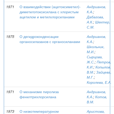
1971
О взаимодействии (ацетоксиметил)-
Андрианов,
диметилэтоксисилана с хлористым
К.А.
;
ацетилом и метилхлорсиланами
Дабагова,
А.К.
;
Шехтер,
С.М.
1975
О дегидроконденсации
Андрианов,
органосилазанов с органосиланами
К.А.
;
Школьник,
М.И.
;
Сырцова,
Ж.С.
;
Петров,
К.И.
;
Копылов,
В.М.
;
Зайцева,
М.Г.
;
Королева, Е.А.
1971
О механизме пиролиза
Андрианов,
фенилтрихлорсилана
К.А.
;
Котов,
В.М.
1973
О низкотемпературном
Аристова,