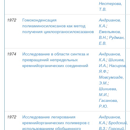
Нестерова,
Т.В.
1972
Гомоконденсация
Андрианов,
полиаминосилоксанов как метод
К.А.
;
получения циклоорганосилоксазанов
Емельянов,
В.Н.
;
Рудман,
Е.В.
1974
Исследование в области синтеза и
Андрианов,
превращений непредельных
К.А.
;
Шихиев,
кремнийорганических соединений
И.А.
;
Насиров,
Я.Ф.
;
Мовсумзаде,
Э.М.
;
Шихиева,
М.И.
;
Гасанова,
Р.Ю.
1972
Исследование легирования
Андрианов,
кремнийорганических полимеров с
К.А.
;
Бродский,
использованием обобщенного
В.3.
;
Горский,