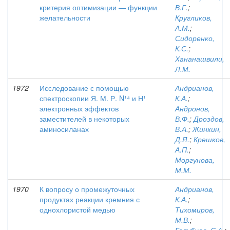
критерия оптимизации — функции
В.Г.
;
желательности
Кругликов,
А.М.
;
Сидоренко,
К.С.
;
Хананашвили,
Л.М.
1972
Исследование с помощью
Андрианов,
спектроскопии Я. М. Р. N¹⁴ и Н¹
К.А.
;
электронных эффектов
Андронов,
заместителей в некоторых
В.Ф.
;
Дроздов,
аминосиланах
В.А.
;
Жинкин,
Д.Я.
;
Крешков,
А.П.
;
Моргунова,
М.М.
1970
К вопросу о промежуточных
Андрианов,
продуктах реакции кремния с
К.А.
;
однохлористой медью
Тихомиров,
М.В.
;