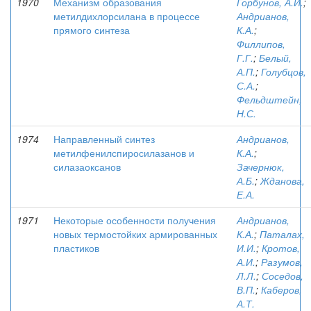
1970
Механизм образования
Горбунов, А.И.
;
метилдихлорсилана в процессе
Андрианов,
прямого синтеза
К.А.
;
Филлипов,
Г.Г.
;
Белый,
А.П.
;
Голубцов,
С.А.
;
Фельдштейн,
Н.С.
1974
Направленный синтез
Андрианов,
метилфенилспиросилазанов и
К.А.
;
силазаоксанов
Зачернюк,
А.Б.
;
Жданова,
Е.А.
1971
Некоторые особенности получения
Андрианов,
новых термостойких армированных
К.А.
;
Паталах,
пластиков
И.И.
;
Кротов,
А.И.
;
Разумов,
Л.Л.
;
Соседов,
В.П.
;
Каберов,
А.Т.