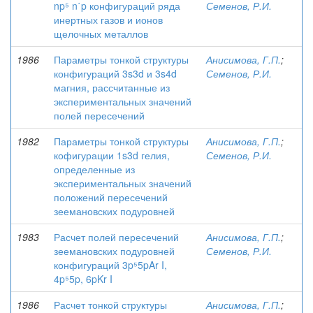
np⁵ n΄p конфигураций ряда
Семенов, Р.И.
инертных газов и ионов
щелочных металлов
1986
Параметры тонкой структуры
Анисимова, Г.П.
;
конфигураций 3s3d и 3s4d
Семенов, Р.И.
магния, рассчитанные из
экспериментальных значений
полей пересечений
1982
Параметры тонкой структуры
Анисимова, Г.П.
;
кофигурации 1s3d гелия,
Семенов, Р.И.
определенные из
экспериментальных значений
положений пересечений
зеемановских подуровней
1983
Расчет полей пересечений
Анисимова, Г.П.
;
зеемановских подуровней
Семенов, Р.И.
конфигураций 3p⁵5pAr I,
4p⁵5p, 6pKr I
1986
Расчет тонкой структуры
Анисимова, Г.П.
;