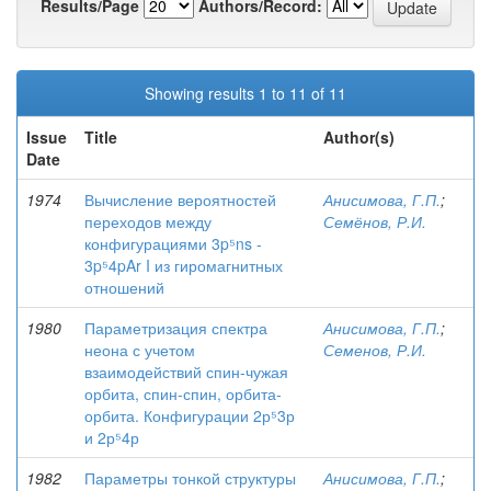
Results/Page
Authors/Record:
Showing results 1 to 11 of 11
Issue
Title
Author(s)
Date
1974
Вычисление вероятностей
Анисимова, Г.П.
;
переходов между
Семёнов, Р.И.
конфигурациями 3p⁵ns -
3p⁵4pAr I из гиромагнитных
отношений
1980
Параметризация спектра
Анисимова, Г.П.
;
неона с учетом
Семенов, Р.И.
взаимодействий спин-чужая
орбита, спин-спин, орбита-
орбита. Конфигурации 2р⁵3р
и 2р⁵4р
1982
Параметры тонкой структуры
Анисимова, Г.П.
;