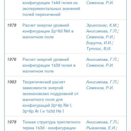
конфигурации 1s4d гелия из
Семенов, Р.И.
экспериментальных значений
полей пересечений
1978
Расчет энергии уровней
Эриксонас, К.М.
;
конфигурации 2ρ⁵6d NeI в
Анисимова, Г.П.
;
магнитном поле
Семенов, Р.И.
;
Борута, И.И.
;
Тутлис, В.И.
1976
Расчет энергий уровней
Анисимова, Г.П.
;
конфигурации 1s3d гелия в
Семенов, Р.И.
магнитном поле
1983
Теоретический расчет
Анисимова, Г.П.
;
зависимости энергий
Семенов, Р.И.
зеемановских подуровней от
магнитного поля для
конфигураций 2p⁵4p Ne I,
3p⁵6p Ar I и 1s3d He I
1978
Тонкая структура триплетного
Анисимова, Г.П.
;
терма 1s3d - конфигурации
Рыжакова, Е.И.
;