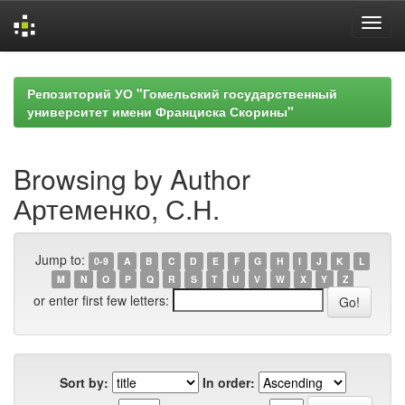
Skip
navigation
Репозиторий УО "Гомельский государственный
университет имени Франциска Скорины"
Browsing by Author
Артеменко, С.Н.
Jump to:
0-9
A
B
C
D
E
F
G
H
I
J
K
L
M
N
O
P
Q
R
S
T
U
V
W
X
Y
Z
or enter first few letters:
Sort by:
In order: