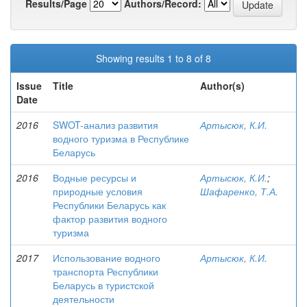
Results/Page
Authors/Record:
Showing results 1 to 8 of 8
Issue
Title
Author(s)
Date
2016
SWOT-анализ развития
Артысюк, К.И.
водного туризма в Республике
Беларусь
2016
Водные ресурсы и
Артысюк, К.И.
;
природные условия
Шафаренко, Т.А.
Республики Беларусь как
фактор развития водного
туризма
2017
Использование водного
Артысюк, К.И.
транспорта Республики
Беларусь в туристской
деятельности