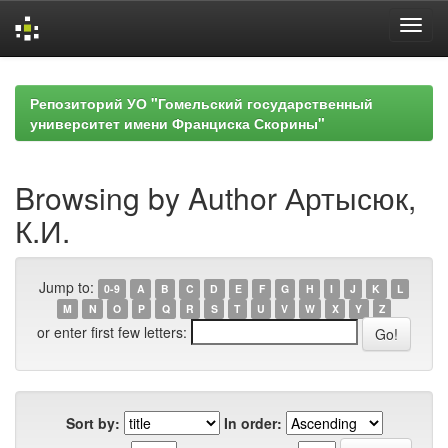
Skip
navigation
Репозиторий УО "Гомельский государственный
университет имени Франциска Скорины"
Browsing by Author Артысюк,
К.И.
Jump to:
0-9
A
B
C
D
E
F
G
H
I
J
K
L
M
N
O
P
Q
R
S
T
U
V
W
X
Y
Z
or enter first few letters:
Sort by:
In order: