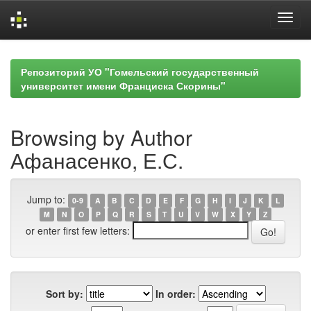
Skip
navigation
Репозиторий УО "Гомельский государственный
университет имени Франциска Скорины"
Browsing by Author
Афанасенко, Е.С.
Jump to:
0-9
A
B
C
D
E
F
G
H
I
J
K
L
M
N
O
P
Q
R
S
T
U
V
W
X
Y
Z
or enter first few letters:
Sort by:
In order: