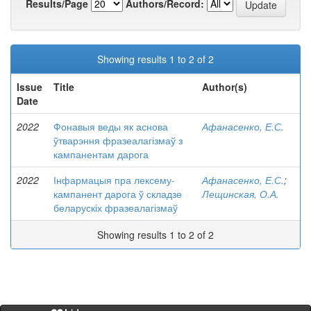
Results/Page
Authors/Record:
Showing results 1 to 2 of 2
Issue
Title
Author(s)
Date
2022
Фонавыя веды як аснова
Афанасенко, Е.С.
ўтварэння фразеалагізмаў з
кампанентам дарога
2022
Інфармацыя пра лексему-
Афанасенко, Е.С.
;
кампанент дарога ў складзе
Лещинская, О.А.
беларускіх фразеалагізмаў
Showing results 1 to 2 of 2