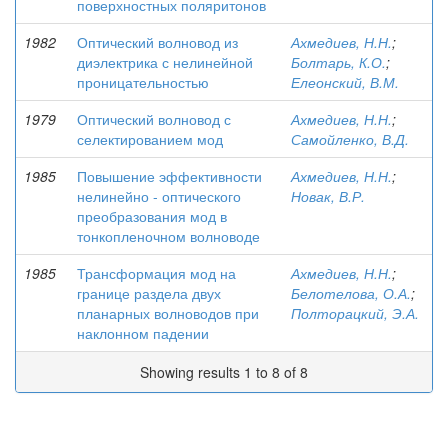
поверхностных поляритонов
1982
Оптический волновод из
Ахмедиев, Н.Н.
;
диэлектрика с нелинейной
Болтарь, К.О.
;
проницательностью
Елеонский, В.М.
1979
Оптический волновод с
Ахмедиев, Н.Н.
;
селектированием мод
Самойленко, В.Д.
1985
Повышение эффективности
Ахмедиев, Н.Н.
;
нелинейно - оптического
Новак, В.Р.
преобразования мод в
тонкопленочном волноводе
1985
Трансформация мод на
Ахмедиев, Н.Н.
;
границе раздела двух
Белотелова, О.А.
;
планарных волноводов при
Полторацкий, Э.А.
наклонном падении
Showing results 1 to 8 of 8