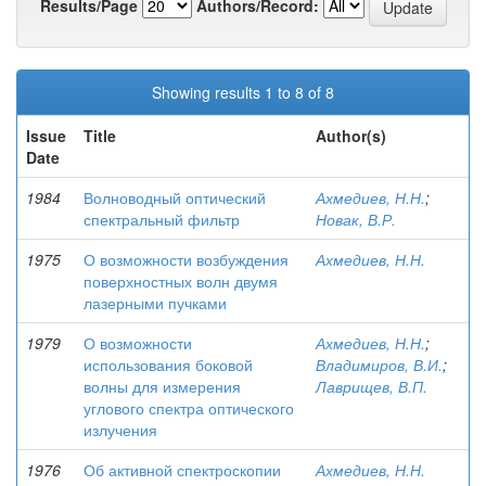
Results/Page
Authors/Record:
Showing results 1 to 8 of 8
Issue
Title
Author(s)
Date
1984
Волноводный оптический
Ахмедиев, Н.Н.
;
спектральный фильтр
Новак, В.Р.
1975
О возможности возбуждения
Ахмедиев, Н.Н.
поверхностных волн двумя
лазерными пучками
1979
О возможности
Ахмедиев, Н.Н.
;
использования боковой
Владимиров, В.И.
;
волны для измерения
Лаврищев, В.П.
углового спектра оптического
излучения
1976
Об активной спектроскопии
Ахмедиев, Н.Н.