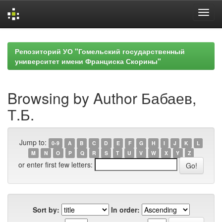
Skip
navigation
Репозиторий УО "Гомельский государственный
университет имени Франциска Скорины"
Browsing by Author Бабаев,
Т.Б.
Jump to:
0-9
A
B
C
D
E
F
G
H
I
J
K
L
M
N
O
P
Q
R
S
T
U
V
W
X
Y
Z
or enter first few letters:
Sort by:
In order: