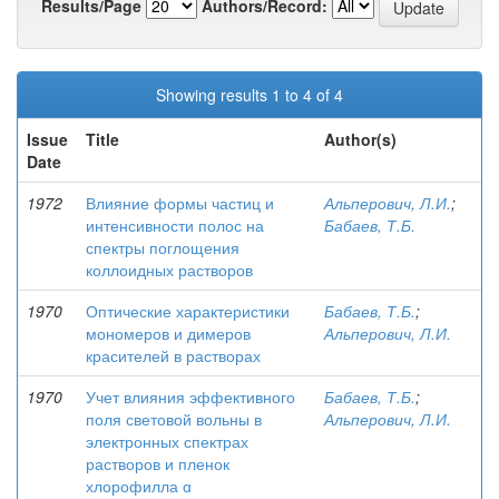
Results/Page
Authors/Record:
Showing results 1 to 4 of 4
Issue
Title
Author(s)
Date
1972
Влияние формы частиц и
Альперович, Л.И.
;
интенсивности полос на
Бабаев, Т.Б.
спектры поглощения
коллоидных растворов
1970
Оптические характеристики
Бабаев, Т.Б.
;
мономеров и димеров
Альперович, Л.И.
красителей в растворах
1970
Учет влияния эффективного
Бабаев, Т.Б.
;
поля световой вольны в
Альперович, Л.И.
электронных спектрах
растворов и пленок
хлорофилла ɑ