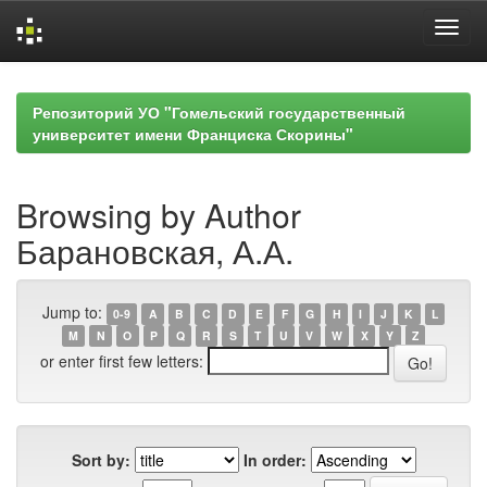
Skip
navigation
Репозиторий УО "Гомельский государственный
университет имени Франциска Скорины"
Browsing by Author
Барановская, А.А.
Jump to:
0-9
A
B
C
D
E
F
G
H
I
J
K
L
M
N
O
P
Q
R
S
T
U
V
W
X
Y
Z
or enter first few letters:
Sort by:
In order: