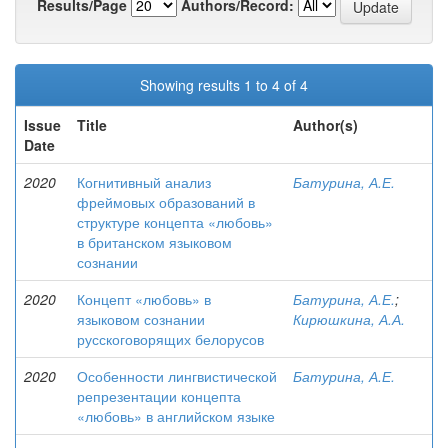
Results/Page
Authors/Record:
Showing results 1 to 4 of 4
Issue
Title
Author(s)
Date
2020
Когнитивный анализ
Батурина, А.Е.
фреймовых образований в
структуре концепта «любовь»
в британском языковом
сознании
2020
Концепт «любовь» в
Батурина, А.Е.
;
языковом сознании
Кирюшкина, А.А.
русскоговорящих белорусов
2020
Особенности лингвистической
Батурина, А.Е.
репрезентации концепта
«любовь» в английском языке