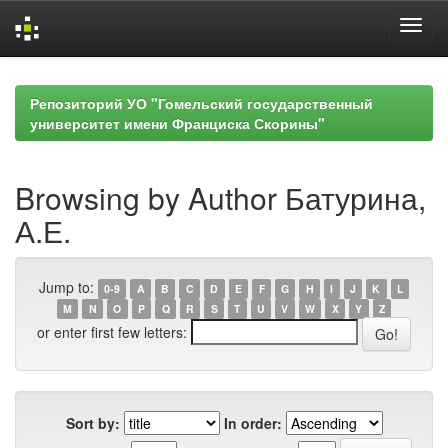
Skip
navigation
Репозиторий УО "Гомельский государственный
университет имени Франциска Скорины"
Browsing by Author Батурина,
А.Е.
Jump to:
0-9
A
B
C
D
E
F
G
H
I
J
K
L
M
N
O
P
Q
R
S
T
U
V
W
X
Y
Z
or enter first few letters:
Sort by:
In order: