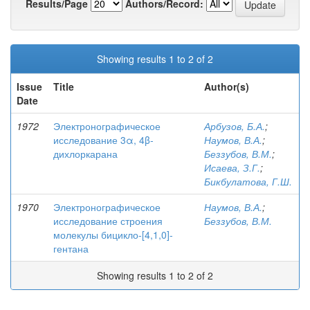
Results/Page
Authors/Record:
Showing results 1 to 2 of 2
Issue
Title
Author(s)
Date
1972
Электронографическое
Арбузов, Б.А.
;
исследование 3α, 4β-
Наумов, В.А.
;
дихлоркарана
Беззубов, В.М.
;
Исаева, З.Г.
;
Бикбулатова, Г.Ш.
1970
Электронографическое
Наумов, В.А.
;
исследование строения
Беззубов, В.М.
молекулы бицикло-[4,1,0]-
гентана
Showing results 1 to 2 of 2