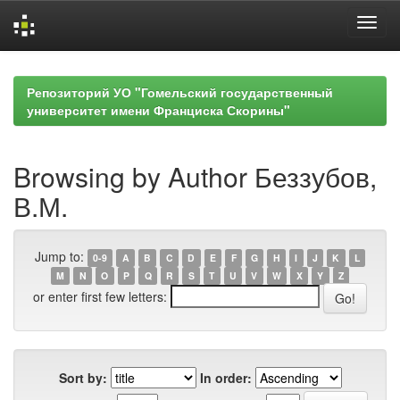
Skip
navigation
Репозиторий УО "Гомельский государственный
университет имени Франциска Скорины"
Browsing by Author Беззубов,
В.М.
Jump to:
0-9
A
B
C
D
E
F
G
H
I
J
K
L
M
N
O
P
Q
R
S
T
U
V
W
X
Y
Z
or enter first few letters:
Sort by:
In order: