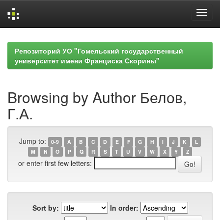
Skip
navigation
Репозиторий УО "Гомельский государственный
университет имени Франциска Скорины"
Browsing by Author Белов,
Г.А.
Jump to:
0-9
A
B
C
D
E
F
G
H
I
J
K
L
M
N
O
P
Q
R
S
T
U
V
W
X
Y
Z
or enter first few letters:
Sort by:
In order: