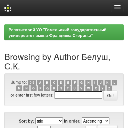
Skip
navigation
Репозиторий УО "Гомельский государственный
университет имени Франциска Скорины"
Browsing by Author Белуш,
С.К.
Jump to:
0-9
A
B
C
D
E
F
G
H
I
J
K
L
M
N
O
P
Q
R
S
T
U
V
W
X
Y
Z
or enter first few letters:
Sort by:
In order: