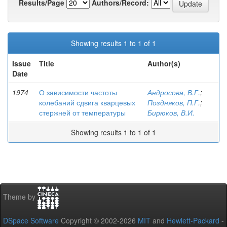
Results/Page
Authors/Record:
Showing results 1 to 1 of 1
Issue
Title
Author(s)
Date
1974
О зависимости частоты
Андросова, В.Г.
;
колебаний сдвига кварцевых
Поздняков, П.Г.
;
стержней от температуры
Бирюков, В.И.
Showing results 1 to 1 of 1
Theme by
DSpace Software
Copyright © 2002-2026
MIT
and
Hewlett-Packard
-