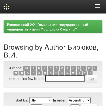
Skip
navigation
Репозиторий УО "Гомельский государственный
университет имени Франциска Скорины"
Browsing by Author Бирюков,
В.И.
Jump to:
0-9
A
B
C
D
E
F
G
H
I
J
K
L
M
N
O
P
Q
R
S
T
U
V
W
X
Y
Z
or enter first few letters:
Sort by:
In order: