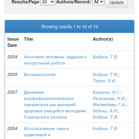
Results/Page
Authors/Record:
Showing results 1 to 10 of 10
Issue
Title
Author(s)
Date
2004
Анатомия человека: задания к
Бобрик, Т.В.
контрольной работе
2005
Витаминология
Бобрик, Т.В.
;
Тороп, Е.И.
2007
Динамика
Калугин, А.С.
;
морфофизиологических
Резникова, Н.И.
;
параметров как критерий
Медведева, Г.А.
;
здоровья учащейся молодежи
Кобыш, А.Н.
;
Гомельского региона
Бобрик, Т.В.
2004
Использование смеси
Бобрик, Т.В.
щавелевой и