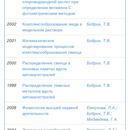
хлороводородной кислот при
определении витамина С
фотометрическим методом
2002
Комплексообразование меди в
Бобрик, Т.В.
модельном растворе
2001
Математическое
Бобрик, Т.В.
моделирование процессов
комплексообразования свинца
2000
Распределение свинца в
Бобрик, Т.В.
моховых пакетах вдоль
автомагистралей
1999
Распределение тяжелых
Бобрик, Т.В.
металлов вдоль
автомагистралей
2008
Физиология высшей нервной
Евтухова, Л.А.
;
деятельности
Бобрик, Т.В.
;
Медведева, Г.А.
2004
Экскреция аскорбиновой
Евтухова, Л.А.
;