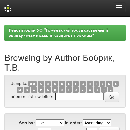
Skip
navigation
Репозиторий УО "Гомельский государственный
университет имени Франциска Скорины"
Browsing by Author Бобрик,
Т.В.
Jump to:
0-9
A
B
C
D
E
F
G
H
I
J
K
L
M
N
O
P
Q
R
S
T
U
V
W
X
Y
Z
or enter first few letters:
Sort by:
In order: