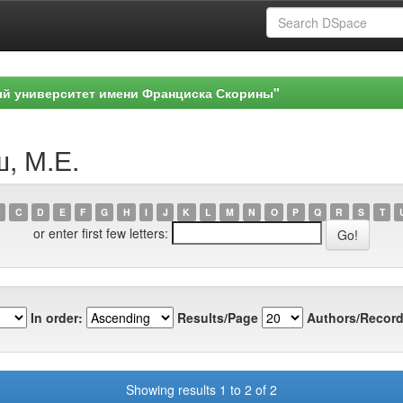
ый университет имени Франциска Скорины"
ш, М.Е.
C
D
E
F
G
H
I
J
K
L
M
N
O
P
Q
R
S
T
or enter first few letters:
In order:
Results/Page
Authors/Record
Showing results 1 to 2 of 2