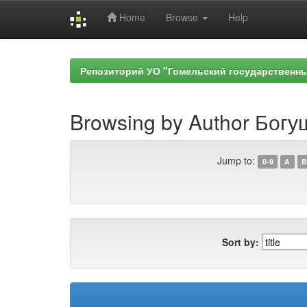
Home
Browse
Help
Skip
navigation
Репозиторий УО "Гомельский государственн
Browsing by Author Богу
Jump to:
0-9
A
B
Sort by: