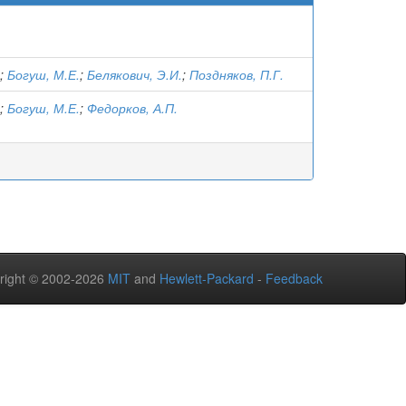
;
Богуш, М.Е.
;
Белякович, Э.И.
;
Поздняков, П.Г.
;
Богуш, М.Е.
;
Федорков, А.П.
right © 2002-2026
MIT
and
Hewlett-Packard
-
Feedback