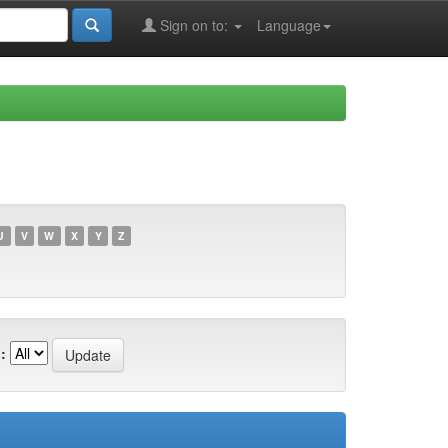
Sign on to:
Language
U
V
W
X
Y
Z
: