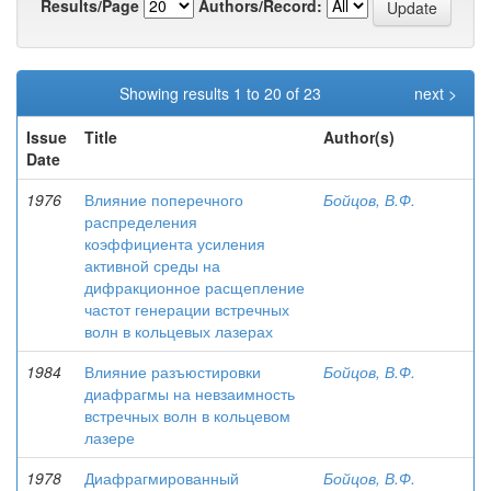
Results/Page
Authors/Record:
Showing results 1 to 20 of 23
next >
Issue
Title
Author(s)
Date
1976
Влияние поперечного
Бойцов, В.Ф.
распределения
коэффициента усиления
активной среды на
дифракционное расщепление
частот генерации встречных
волн в кольцевых лазерах
1984
Влияние разъюстировки
Бойцов, В.Ф.
диафрагмы на невзаимность
встречных волн в кольцевом
лазере
1978
Диафрагмированный
Бойцов, В.Ф.