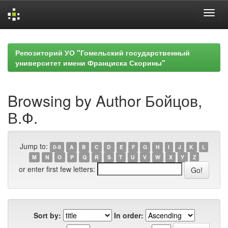
Skip
navigation
Репозиторий УО "Гомельский государственный
университет имени Франциска Скорины"
Browsing by Author Бойцов,
В.Ф.
Jump to:
0-9
A
B
C
D
E
F
G
H
I
J
K
L
M
N
O
P
Q
R
S
T
U
V
W
X
Y
Z
or enter first few letters:
Sort by:
In order: