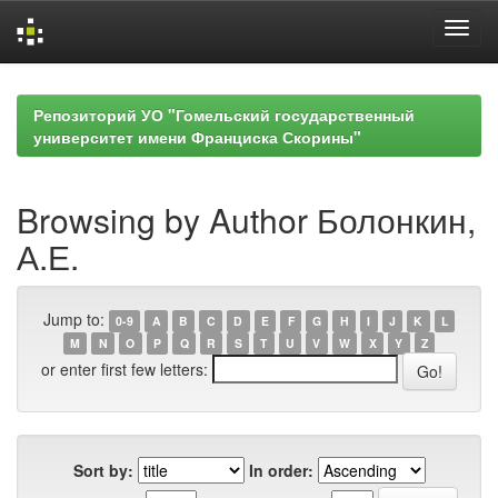
Skip
navigation
Репозиторий УО "Гомельский государственный
университет имени Франциска Скорины"
Browsing by Author Болонкин,
А.Е.
Jump to:
0-9
A
B
C
D
E
F
G
H
I
J
K
L
M
N
O
P
Q
R
S
T
U
V
W
X
Y
Z
or enter first few letters:
Sort by:
In order: