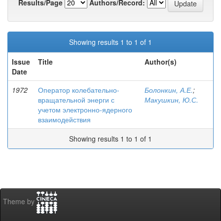
Results/Page
Authors/Record:
Showing results 1 to 1 of 1
Issue
Title
Author(s)
Date
1972
Оператор колебательно-
Болонкин, А.Е.
;
вращательной энерги с
Макушкин, Ю.С.
учетом электронно-ядерного
взаимодействия
Showing results 1 to 1 of 1
Theme by