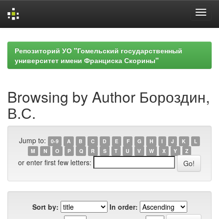
Skip
navigation
Репозиторий УО "Гомельский государственный
университет имени Франциска Скорины"
Browsing by Author Бороздин,
В.С.
Jump to:
0-9
A
B
C
D
E
F
G
H
I
J
K
L
M
N
O
P
Q
R
S
T
U
V
W
X
Y
Z
or enter first few letters:
Sort by:
In order: