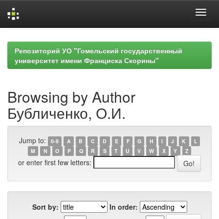
Skip
navigation
Репозиторий УО "Гомельский государственный
университет имени Франциска Скорины"
Browsing by Author
Бубличенко, О.И.
Jump to:
0-9
A
B
C
D
E
F
G
H
I
J
K
L
M
N
O
P
Q
R
S
T
U
V
W
X
Y
Z
or enter first few letters:
Sort by:
In order: