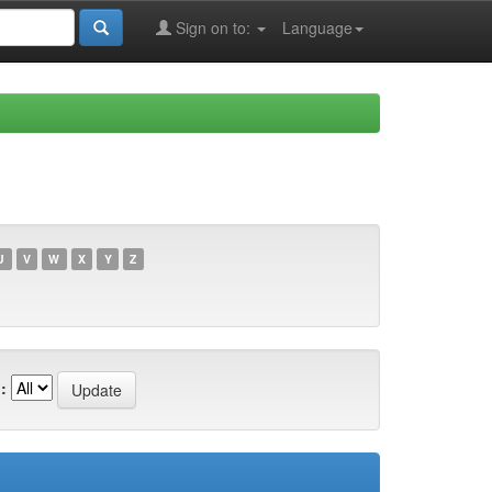
Sign on to:
Language
U
V
W
X
Y
Z
: