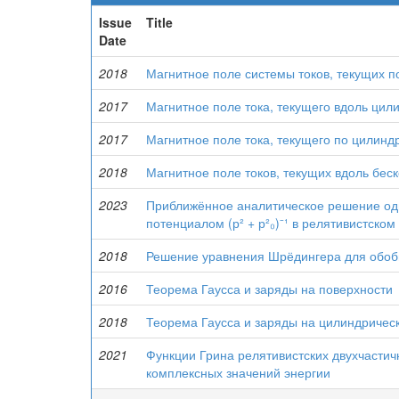
Issue
Title
Date
2018
Магнитное поле системы токов, текущих 
2017
Магнитное поле тока, текущего вдоль цил
2017
Магнитное поле тока, текущего по цилинд
2018
Магнитное поле токов, текущих вдоль бес
2023
Приближённое аналитическое решение од
потенциалом (р² + р²₀)⁻¹ в релятивистск
2018
Решение уравнения Шрёдингера для обоб
2016
Теорема Гаусса и заряды на поверхности
2018
Теорема Гаусса и заряды на цилиндричес
2021
Функции Грина релятивистских двухчастич
комплексных значений энергии