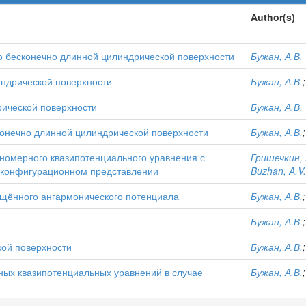
Author(s)
по бесконечно длинной цилиндрической поверхности
Бужан, А.В.
индрической поверхности
Бужан, А.В.
рической поверхности
Бужан, А.В.
конечно длинной цилиндрической поверхности
Бужан, А.В.
номерного квазипотенциального уравнения с
Гришечкин,
ом конфигурационном представлении
Buzhan, A.V.
щённого ангармонического потенциала
Бужан, А.В.
Бужан, А.В.
кой поверхности
Бужан, А.В.
ных квазипотенциальных уравнений в случае
Бужан, А.В.