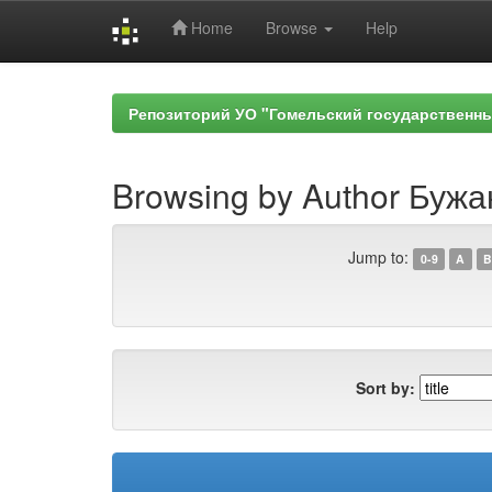
Home
Browse
Help
Skip
navigation
Репозиторий УО "Гомельский государственн
Browsing by Author Бужан
Jump to:
0-9
A
B
Sort by: