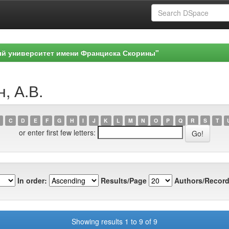
ый университет имени Франциска Скорины"
, А.В.
C
D
E
F
G
H
I
J
K
L
M
N
O
P
Q
R
S
T
or enter first few letters:
In order:
Results/Page
Authors/Record
Showing results 1 to 9 of 9