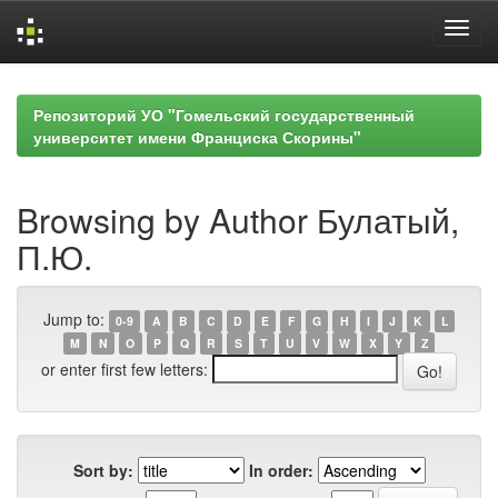
Skip
navigation
Репозиторий УО "Гомельский государственный
университет имени Франциска Скорины"
Browsing by Author Булатый,
П.Ю.
Jump to:
0-9
A
B
C
D
E
F
G
H
I
J
K
L
M
N
O
P
Q
R
S
T
U
V
W
X
Y
Z
or enter first few letters:
Sort by:
In order: