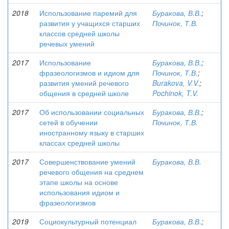
2018
Использование паремий для
Буракова, В.В.
;
развития у учащихся старших
Починок, Т.В.
классов средней школы
речевых умений
2017
Использование
Буракова, В.В.
;
фразеологизмов и идиом для
Починок, Т.В.
;
развития умений речевого
Burakova, V.V.
;
общения в средней школе
Pochinok, T.V.
2017
Об использовании социальных
Буракова, В.В.
;
сетей в обучении
Починок, Т.В.
иностранному языку в старших
классах средней школы
2017
Совершенствование умений
Буракова, В.В.
речевого общения на среднем
этапе школы на основе
использования идиом и
фразеологизмов
2019
Социокультурный потенциал
Буракова, В.В.
;