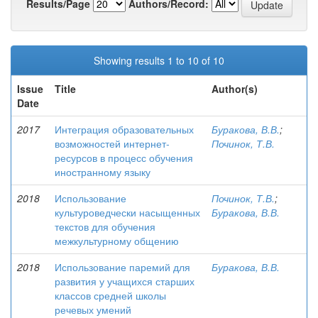
Results/Page
Authors/Record:
Showing results 1 to 10 of 10
Issue
Title
Author(s)
Date
2017
Интеграция образовательных
Буракова, В.В.
;
возможностей интернет-
Починок, Т.В.
ресурсов в процесс обучения
иностранному языку
2018
Использование
Починок, Т.В.
;
культуроведчески насыщенных
Буракова, В.В.
текстов для обучения
межкультурному общению
2018
Использование паремий для
Буракова, В.В.
развития у учащихся старших
классов средней школы
речевых умений