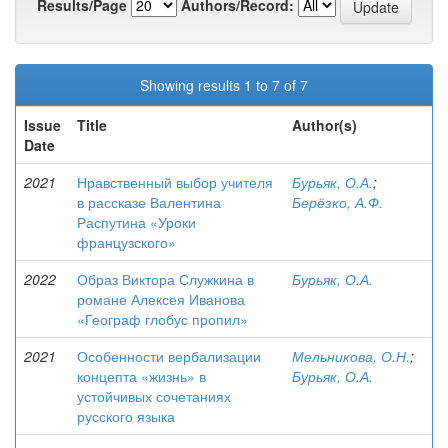
Results/Page
Authors/Record:
Showing results 1 to 7 of 7
Issue
Title
Author(s)
Date
2021
Нравственный выбор учителя
Бурьяк, О.А.
;
в рассказе Валентина
Берёзко, А.Ф.
Распутина «Уроки
французского»
2022
Образ Виктора Служкина в
Бурьяк, О.А.
романе Алексея Иванова
«Географ глобус пропил»
2021
Особенности вербализации
Мельникова, О.Н.
;
концепта «жизнь» в
Бурьяк, О.А.
устойчивых сочетаниях
русского языка