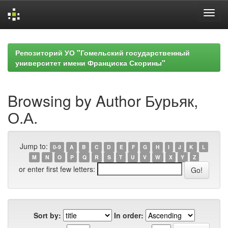
Skip
navigation
Репозиторий УО "Гомельский государственный
университет имени Франциска Скорины"
Browsing by Author Бурьяк,
О.А.
Jump to:
0-9
A
B
C
D
E
F
G
H
I
J
K
L
M
N
O
P
Q
R
S
T
U
V
W
X
Y
Z
or enter first few letters:
Sort by:
In order: