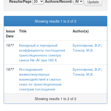
Results/Page
Authors/Record:
Showing results 1 to 2 of 2
Issue
Title
Author(s)
Date
1977
Бинарный и тернарный
Бухтоярова, В.И.
;
коэффициенты поглощения
Тонков, М.В.
трансляционного спектра
смеси He–Ar при 165 К
1977
Исследование
Бухтоярова, В.И.
;
межмолекулярных
Тонков, М.В.
взаимодействий в сжатых
газах по трансляционным
спектрам поглощения
Showing results 1 to 2 of 2