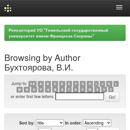
Skip
navigation
Репозиторий УО "Гомельский государственный
университет имени Франциска Скорины"
Browsing by Author
Бухтоярова, В.И.
Jump to:
0-9
A
B
C
D
E
F
G
H
I
J
K
L
M
N
O
P
Q
R
S
T
U
V
W
X
Y
Z
or enter first few letters:
Sort by:
In order: