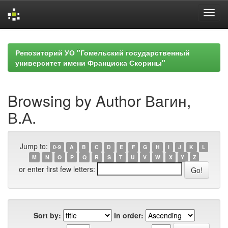
Skip
navigation
Репозиторий УО "Гомельский государственный
университет имени Франциска Скорины"
Browsing by Author Вагин,
В.А.
Jump to:
0-9
A
B
C
D
E
F
G
H
I
J
K
L
M
N
O
P
Q
R
S
T
U
V
W
X
Y
Z
or enter first few letters:
Sort by:
In order: