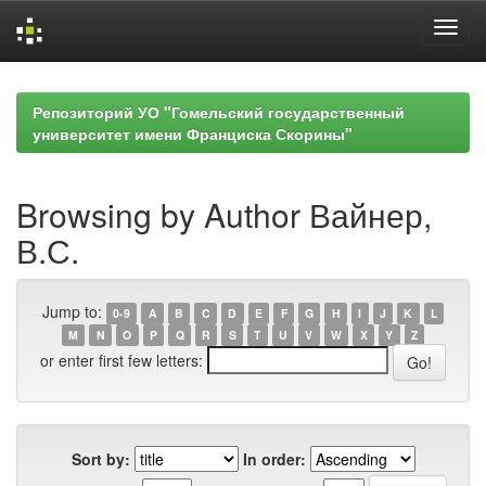
Skip
navigation
Репозиторий УО "Гомельский государственный
университет имени Франциска Скорины"
Browsing by Author Вайнер,
В.С.
Jump to:
0-9
A
B
C
D
E
F
G
H
I
J
K
L
M
N
O
P
Q
R
S
T
U
V
W
X
Y
Z
or enter first few letters:
Sort by:
In order: