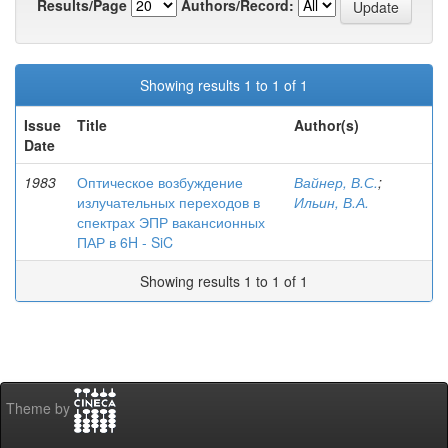
Results/Page
Authors/Record:
Showing results 1 to 1 of 1
Issue
Title
Author(s)
Date
1983
Оптическое возбуждение
Вайнер, В.С.
;
излучательных переходов в
Ильин, В.А.
спектрах ЭПР вакансионных
ПАР в 6H - SiC
Showing results 1 to 1 of 1
Theme by