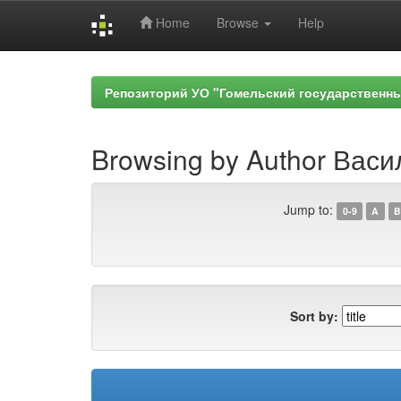
Home
Browse
Help
Skip
navigation
Репозиторий УО "Гомельский государственн
Browsing by Author Васил
Jump to:
0-9
A
B
Sort by: