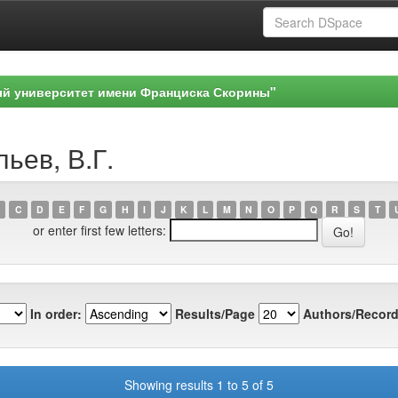
ый университет имени Франциска Скорины"
ьев, В.Г.
C
D
E
F
G
H
I
J
K
L
M
N
O
P
Q
R
S
T
or enter first few letters:
In order:
Results/Page
Authors/Record
Showing results 1 to 5 of 5