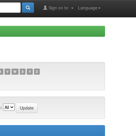
Sign on to:
Language
U
V
W
X
Y
Z
: