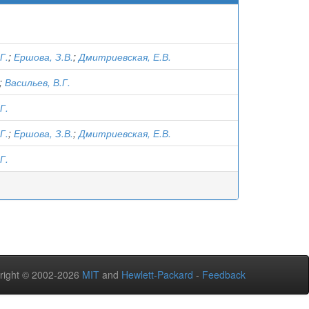
Г.
;
Ершова, З.В.
;
Дмитриевская, Е.В.
;
Васильев, В.Г.
Г.
Г.
;
Ершова, З.В.
;
Дмитриевская, Е.В.
Г.
right © 2002-2026
MIT
and
Hewlett-Packard
-
Feedback