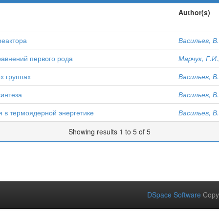
Author(s)
реактора
Васильев, В.
авнений первого рода
Марчук, Г.И.
х группах
Васильев, В.
синтеза
Васильев, В.
я в термоядерной энергетике
Васильев, В.
Showing results 1 to 5 of 5
DSpace Software
Copy